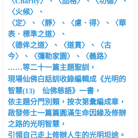
〈Charity〉、〈品格〉、〈功德〉、
〈火候〉、
〈定〉、〈靜〉、〈慮．得〉、〈華
表．標準之道〉、
〈德侔之道〉、〈道貫〉、〈古
今〉、
〈彌勒家園〉、
〈義路〉
……等二十一篇主題聖訓，
現場仙佛白話訓收錄編輯成
《光明的
仙佛慈語
智慧(13)
》
一書，
依主題分門別類，按次第彙編成章，
啟發修士一篇篇圓滿生命因緣及修辦
之路的光明智慧，
引領自己走上修辦人生的光明坦途。