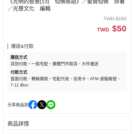
《光明的智慧(13) 仙佛慈語》／聖賢仙佛 齊著
／光慧文化 編輯
TWD
$
150
$
50
TWD
運送&付款
運送方式
貨到付款
一般宅配
實體門市取貨
大件運送
付款方式
當面付款
轉帳匯款
宅配代收
信用卡
ATM 虛擬帳號
7-11 iBon
分享商品到
商品詳情