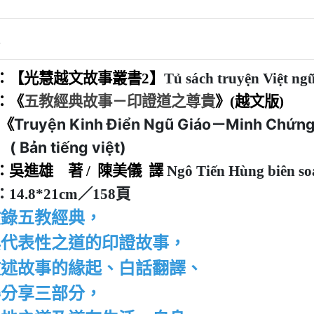
情
：【光慧越文故事叢書2】
Tủ sách truyện Việt n
：《
五教經典故事－印證道之尊貴
》(越文版)
Truyện Kinh Điển Ngũ Giáo－Minh Chứn
《
(
B
ản
tiếng
việt
)
者：吳進雄
著
/ 陳美儀 譯
Ngô Tiến Hùng biên s
14.8*21cm／158頁
收錄五教經典，
典代表性之道的印證故事，
敘述故事的緣起、白話翻譯、
得分享三部分，