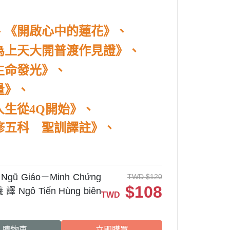
、《開啟心中的蓮花》、
為上天大開普渡作見證》、
生命發光》、
量》、
人生從4Q開始》
、
修五科 聖訓譯註》、
 Giáo－Minh Chứng
TWD
$
120
$
108
譯 Ngô Tiến Hùng biên
TWD
入購物車
立即購買