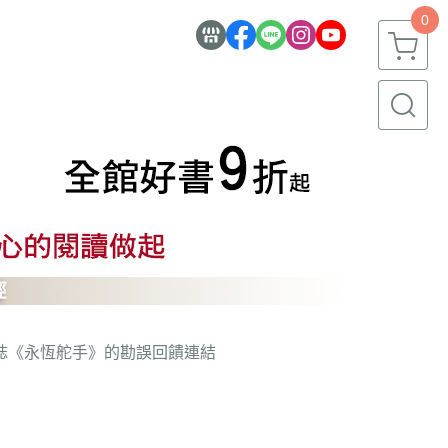
0
誌
《永恆舵手》的勘誤回饋連結