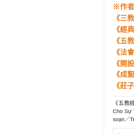
※
作
《三
《經
《
五
《法
《開
《成
《莊子
《五教經典
Cho Sự 
soạn／Tr