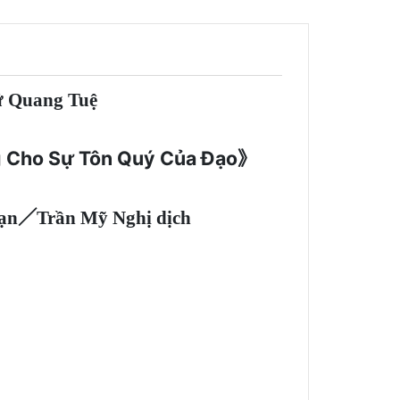
gữ Quang Tuệ
g Cho Sự Tôn Quý Của Đạo》
oạn／Trần Mỹ Nghị dịch