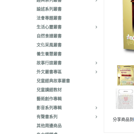
經典系列叢書
論述系列叢書
法會專題叢書
生活心靈叢書
自然食譜叢書
文化采風叢書
養生養慧叢書
故事行誼叢書
外文叢書專區
兒童經典故事叢書
兒童讀經教材
藝術創作專輯
影音系列專輯
有聲書系列
分享商品到
其他周邊商品