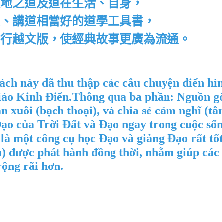
天地之道及道在生活、自身，
道、講道相當好的道學工具書，
發行越文版，使經典故事更廣為流通。
ách này đã thu thập các câu chuyện điển h
áo Kinh Điển.
Thông qua ba phần: Nguồn gốc
n xuôi (bạch thoại), và chia sẻ cảm nghĩ (tâ
ạo của Trời Đất và Đạo ngay trong cuộc sốn
là một công cụ học Đạo và giảng Đạo rất tốt
n) được phát hành đồng thời, nhằm giúp các
rộng rãi hơn.