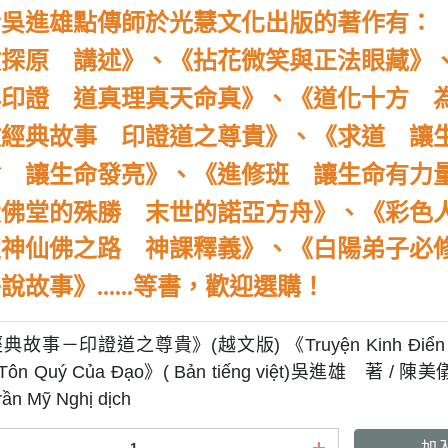
者吳進雄點傳師於光慧文化出版的著作有：
教探原 講述》、
《拈花微笑與正法眼藏》
典印證 道真理真天命真》、《道化十方 
教經典故事 印證道之尊貴》、《求道 讓
會 讓生命發亮》、《進修班 讓生命有力
設佛堂的殊勝 末世的諾亞方舟》、
《彩色
聖神仙佛之路 神課釋義》、
《白陽弟子必
說故事》......等書，歡迎選購
！
故事－印證道之尊貴》(越文版) 《Truyện Kinh Điển Ngũ
Tôn Quý Của Đạo》( Bản tiếng việt)吳進雄 著 / 陳美儀 
ần Mỹ Nghị dịch
加