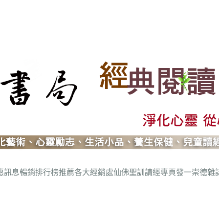
惠訊息
暢銷排行榜推薦
各大經銷處
仙佛聖訓請經專頁
發一崇德雜