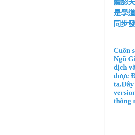
體認
是學
同步
Cuốn s
Ngũ Gi
dịch vă
được Đ
ta.
Đây 
versio
thông 