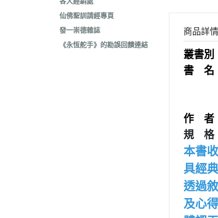
各大經銷處
仙佛聖訓請經專頁
發一崇德雜誌
商品詳
《永恆舵手》的勘誤回饋連結
叢書別
書 名
作 
規 格：
本書
具經
透過
及心