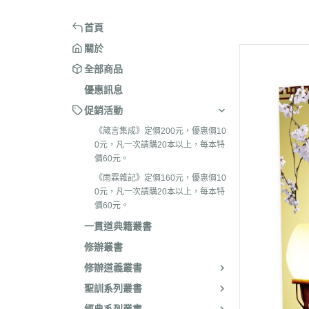
首頁
關於
全部商品
優惠訊息
促銷活動
《箴言集成》定價200元，優惠價10
0元，凡一次請購20本以上，每本特
價60元。
《雨霖雜記》定價160元，優惠價10
0元，凡一次請購20本以上，每本特
價60元。
一貫道典籍叢書
修辦叢書
修辦道義叢書
聖訓系列叢書