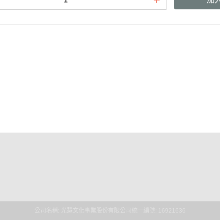
式說明
隱私權條款
式說明
務說明
公司名稱: 光慧文化事業股份有限公司
統一編號: 16921636