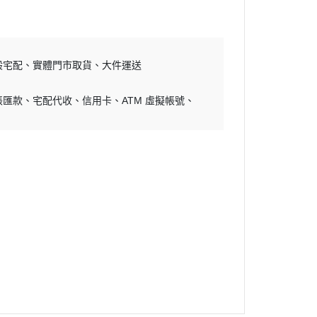
般宅配
實體門市取貨
大件運送
帳匯款
宅配代收
信用卡
ATM 虛擬帳號