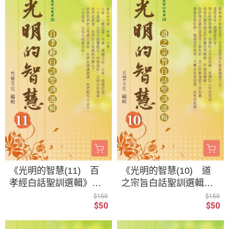
《光明的智慧(11) 百
《光明的智慧(10) 道
孝經白話聖訓選輯》／
之宗旨白話聖訓選輯》
聖賢仙佛 齊著／光慧
／聖賢仙佛 齊著／光
$150
$150
$50
$50
文化 編輯
慧文化 編輯