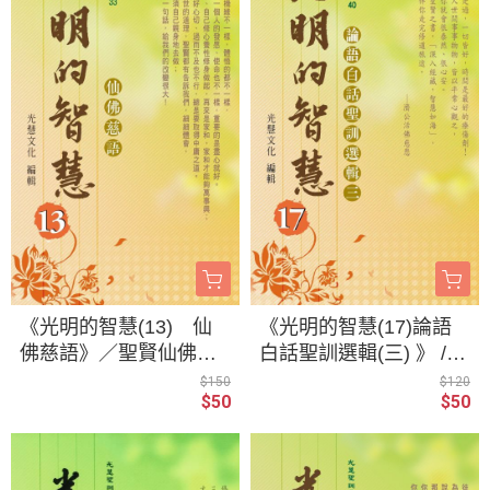
《光明的智慧(13) 仙
《光明的智慧(17)論語
佛慈語》／聖賢仙佛
白話聖訓選輯(三) 》 /
齊著／光慧文化 編輯
聖賢仙佛 齊著／光慧
$150
$120
$50
$50
文化 編輯