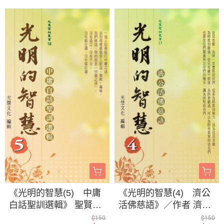
《光明的智慧(5) 中庸
《光明的智慧(4) 濟公
白話聖訓選輯》 聖賢仙
活佛慈語》／作者 濟公
佛 齊著 ／光慧文化 編
活佛 ／光慧文化 編輯
$150
$150