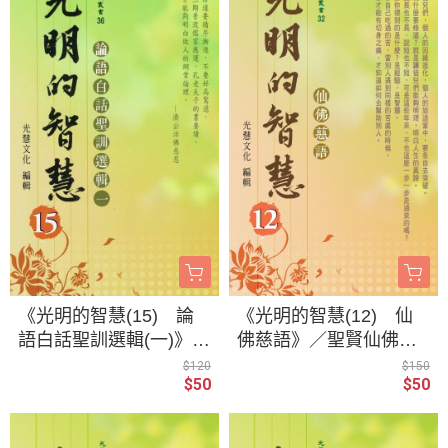
《光明的智慧(15) 論
《光明的智慧(12) 仙
語白話聖訓選輯(一)》／
佛慈語》／聖賢仙佛
聖賢仙佛 齊著／光慧
齊著／光慧文化 編輯
$120
$150
$50
$50
文化 編輯