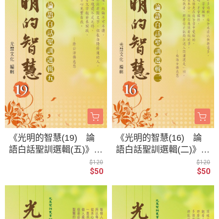
《光明的智慧(19) 論
《光明的智慧(16) 論
語白話聖訓選輯(五)》/
語白話聖訓選輯(二)》/
光慧文化 編輯
聖賢仙佛 齊著／光慧
$120
$120
$50
$50
文化 編輯