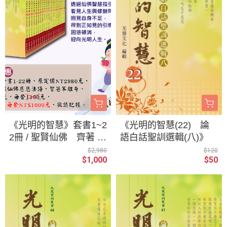
《光明的智慧》套書1~2
《光明的智慧(22) 論
2冊 / 聖賢仙佛 齊著 /
語白話聖訓選輯(八)》
光慧文化 編輯
$2,980
$120
$1,000
$50