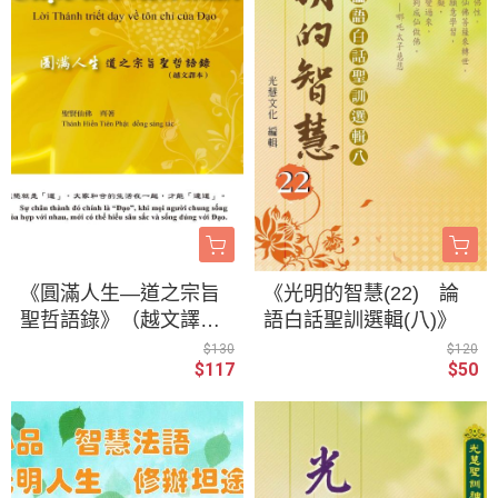
《圓滿人生—道之宗旨
《光明的智慧(22) 論
聖哲語錄》（越文譯
語白話聖訓選輯(八)》
本） 《 Cuộc đời viên
$130
$120
$117
$50
mãn Lời Thánh triết dạy
về tôn chỉ của Đạo》聖
賢仙佛 齊著 Thánh
Hiền Tiên Phật đồng sá
ng tác