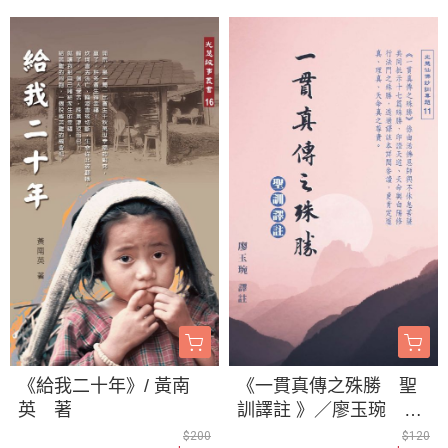
《給我二十年》/ 黃南
《一貫真傳之殊勝 聖
英 著
訓譯註 》／廖玉琬 譯
註
$200
$120