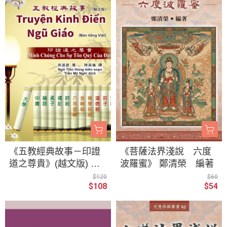
《五教經典故事－印證
《菩薩法界淺說 六度
道之尊貴》(越文版) 《T
波羅蜜》 鄭清榮 編著
ruyện Kinh Điển Ngũ Gi
$120
$60
$108
$54
áo－Minh Chứng Cho S
ự Tôn Quý Của Đạo》(
Bản tiếng việt)吳進雄
著 / 陳美儀 譯 Ngô Tiến