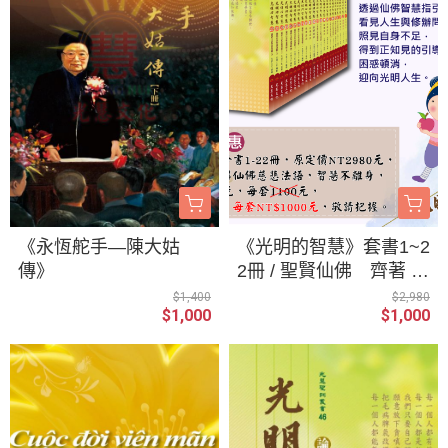
《永恆舵手—陳大姑
《光明的智慧》套書1~2
傳》
2冊 / 聖賢仙佛 齊著 /
光慧文化 編輯
$1,400
$2,980
$1,000
$1,000