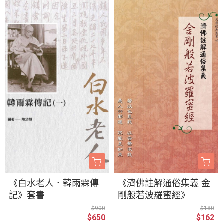
《白水老人．韓雨霖傳
《濟佛註解通俗集義 金
記》套書
剛般若波羅蜜經》
$900
$180
$650
$162