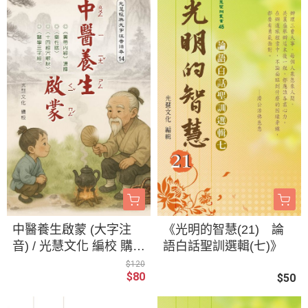
中醫養生啟蒙 (大字注
《光明的智慧(21) 論
音) / 光慧文化 編校 購1
語白話聖訓選輯(七)》
0本以上請洽官方Line
$120
$80
$50