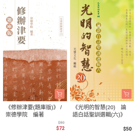
《修辦津要(題庫版)》 /
《光明的智慧(20) 論
崇德學院 編著
語白話聖訓選輯(六)》
$80
$72
$50