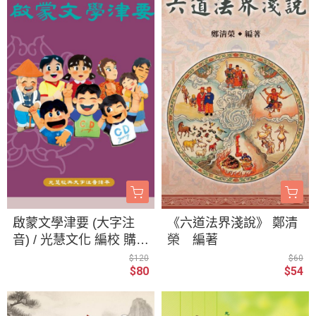
Hùng biên soạn／Trần
Mỹ Nghị dịch
啟蒙文學津要 (大字注
《六道法界淺說》 鄭清
音) / 光慧文化 編校 購1
榮 編著
0本以上請洽官方Line
$120
$60
$80
$54