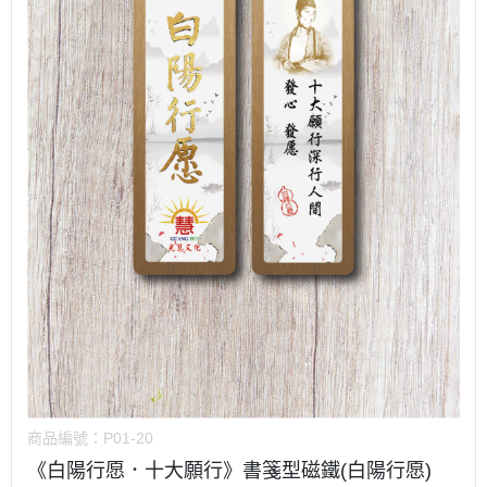
商品編號：
P01-20
《白陽行愿．十大願行》書箋型磁鐵(白陽行愿)