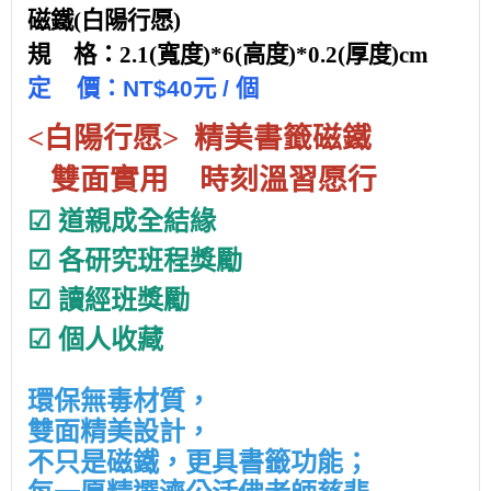
磁鐵(白陽行愿)
規 格：2.1(寬度)*6(高度)*0.2
(厚度)
cm
定 價：NT$40元 / 個
<白陽行愿> 精美書籤磁鐵
雙面實用 時刻溫習愿行
☑
道親成全結緣
☑
各研究班程獎勵
☑
讀經班獎勵
☑
個人收藏
環保無毒材質，
雙面精美設計，
不只是磁鐵，更具書籤功能；