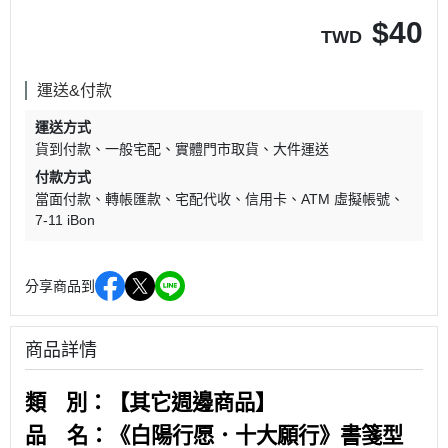
$
40
TWD
運送&付款
運送方式
貨到付款
一般宅配
實體門市取貨
大件運送
付款方式
當面付款
轉帳匯款
宅配代收
信用卡
ATM 虛擬帳號
7-11 iBon
分享商品到
商品詳情
類 別：【其它週邊商品
】
品 名：
《白陽行愿．十大願行》書箋型