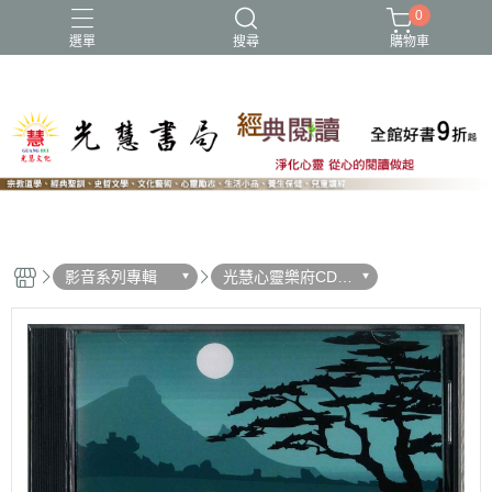
0
選單
搜尋
購物車
NEW
影音系列專輯
光慧心靈樂府CD /
DVD