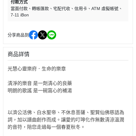
付款方式
當面付款
轉帳匯款
宅配代收
信用卡
ATM 虛擬帳號
7-11 iBon
分享商品到
商品詳情
光慧心靈樂府．生命的樂章
清淨的樂音 是一劑清心的良藥
明朗的歌謠 是一碗窩心的補湯
以濟公活佛、白水聖帝、不休息菩薩、聖賢仙佛慈語為
詞，加以譜曲創作而成。讓愛的叮嚀化作無數清涼溫潤
的音符，陪您走過每一個春夏秋冬。