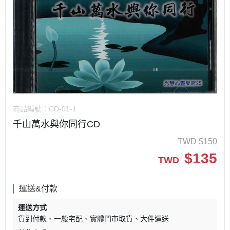
商品編號：
CD-01-1
千山萬水與你同行CD
TWD
$
150
$
135
TWD
運送&付款
運送方式
貨到付款
一般宅配
實體門市取貨
大件運送